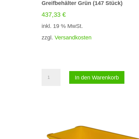
Greifbehälter Grün (147 Stück)
437,33
€
inkl. 19 % MwSt.
zzgl.
Versandkosten
Greifbehälter
A
In den Warenkorb
Grün
l
(147
t
Stück)
e
Menge
r
n
a
t