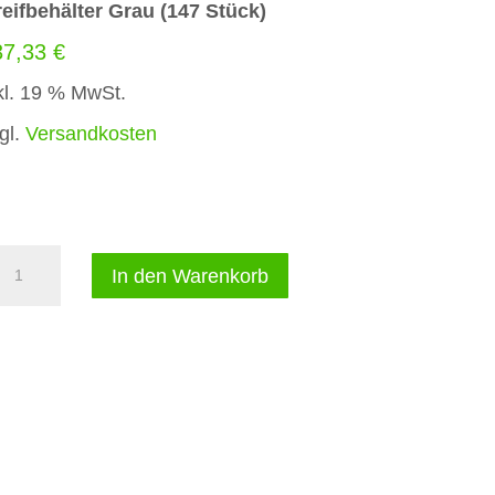
eifbehälter Grau (147 Stück)
37,33
€
kl. 19 % MwSt.
gl.
Versandkosten
Greifbehälter
A
In den Warenkorb
Grau
l
(147
t
Stück)
e
Menge
r
n
a
t