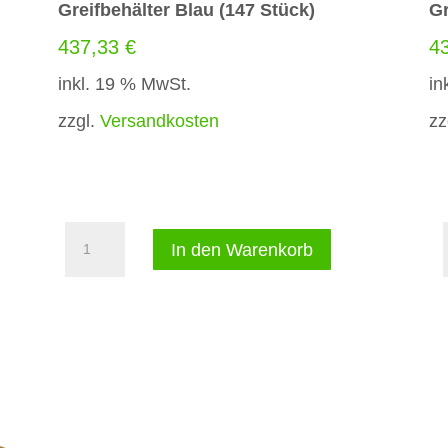
Greifbehälter Blau (147 Stück)
Gr
437,33
€
4
inkl. 19 % MwSt.
in
zzgl.
Versandkosten
zz
Greifbehälter
A
In den Warenkorb
Blau
l
(147
t
Stück)
e
Menge
r
n
a
t