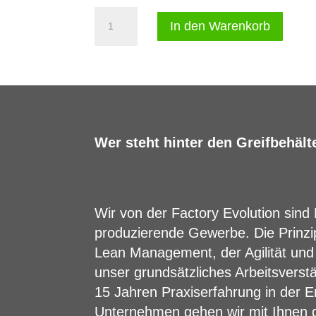
Greifbehälter
A
In den Warenkorb
Gelb
l
(147
t
Stück)
e
Menge
r
n
a
Wer steht hinter den Greifbehält
t
i
v
Wir von der
Factory Evolution
sind 
e
produzierende Gewerbe. Die Prinzi
:
Lean Management, der Agilität und
unser grundsätzliches Arbeitsverst
15 Jahren Praxiserfahrung in der E
Unternehmen gehen wir mit Ihnen 