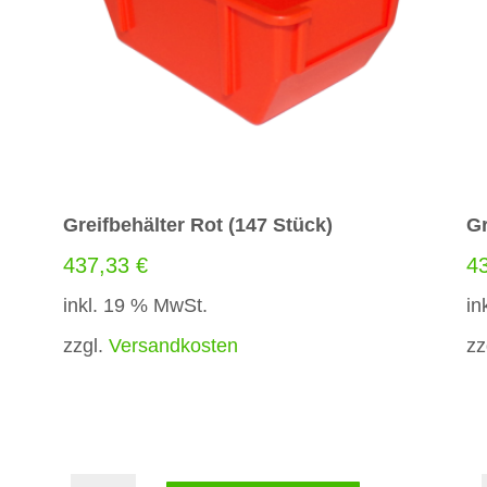
Greifbehälter Rot (147 Stück)
Gr
437,33
€
4
inkl. 19 % MwSt.
in
zzgl.
Versandkosten
zz