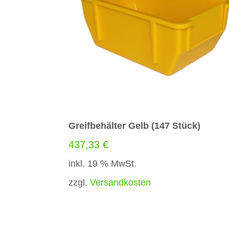
i
v
e
:
Greifbehälter Gelb (147 Stück)
437,33
€
inkl. 19 % MwSt.
zzgl.
Versandkosten