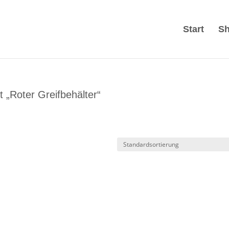
Start
S
 „Roter Greifbehälter“