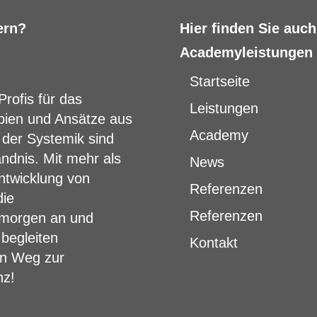
ern?
Hier finden Sie auc
Academyleistungen
Startseite
Profis für das
Leistungen
pien und Ansätze aus
Academy
 der Systemik sind
ändnis. Mit mehr als
News
ntwicklung von
Referenzen
die
Referenzen
 morgen an und
begleiten
Kontakt
en Weg zur
nz!